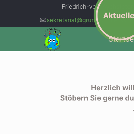
Friedrich-von-Aychsteter-G
sekretariat@grundschule-saue
Startse
Herzlich wi
Stöbern Sie gerne du