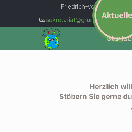
Friedrich-von-Aychsteter-G
sekretariat@grundschule-saue
Startse
Herzlich wi
Stöbern Sie gerne du